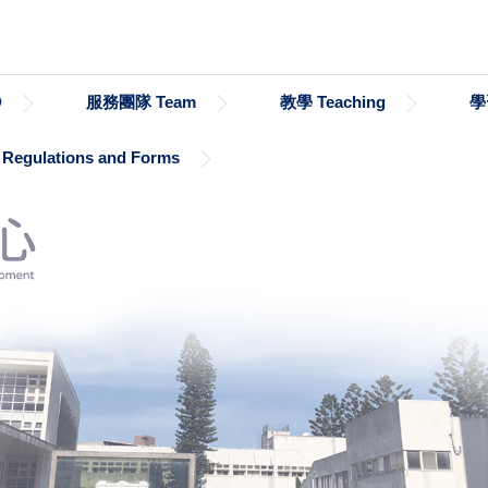
D
服務團隊 Team
教學 Teaching
學
gulations and Forms