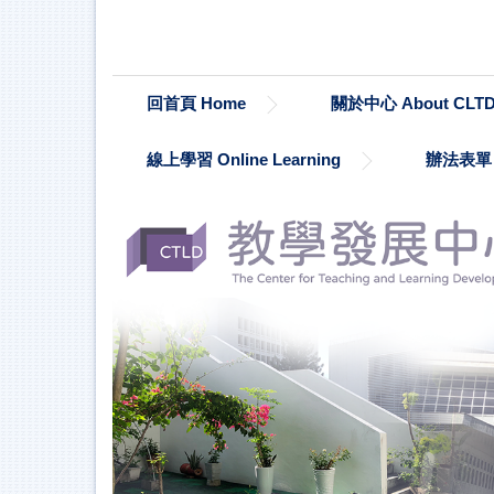
跳
到
主
要
回首頁 Home
關於中心 About CLT
內
容
區
線上學習 Online Learning
辦法表單 Re