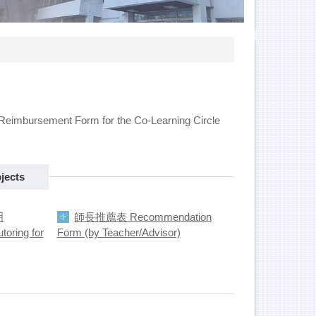
sement Form for the Co-Learning Circle
jects
明
師長推薦表 Recommendation
toring for
Form (by Teacher/Advisor)