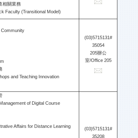
查相關業務
k Faculty (Transitional Model)
s' Community
(03)5715131#
35054
205辦公
室
/
Office 205
am
務
ops and Teaching Innovation
管
 Management of Digital Course
ative Affairs for Distance Learning
(03)5715131#
35208