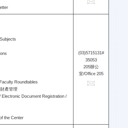
etter
 Subjects
(03)5715131#
ions
35053
205辦公
室
/
Office 205
Faculty Roundtables
心財產管理
 / Electronic Document Registration /
f the Center