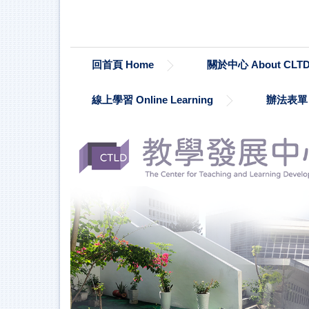
跳
到
主
要
回首頁 Home
關於中心 About CLT
內
容
區
線上學習 Online Learning
辦法表單 Re