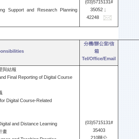
(03)5715131#
35052
；
ing Support and Research Planning
42248
分機/辦公室/
信
nsibilities
箱
Tel/Office/
Email
理與結報
and Final Reporting of Digital Course
議
r Digital Course-Related
(03)5715131#
Digital and Distance Learning
35403
計畫
210辦公