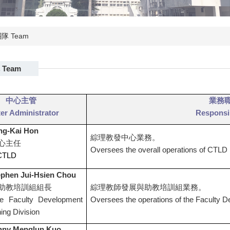
隊 Team
Team
中心主管
業務
er Administrator
Responsib
ng-Kai Hon
綜理教發中心業務。
心主任
Oversees th
e overall operations of CTLD
 CTLD
phen Jui
-Hsien Chou
助教培訓組組長
綜理教師發展與助教培訓組業務。
e Faculty Development
Oversees the operations of the Faculty D
ing Division
nny Menglun Kuo