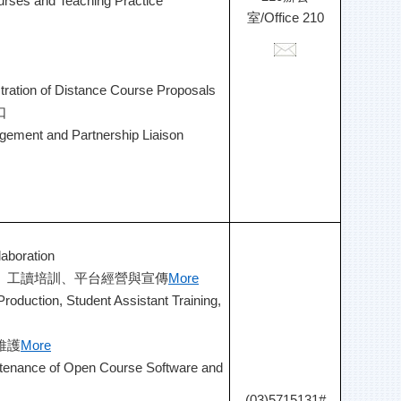
rses and Teaching Practice
室/Office 210
 of Distance Course Proposals
口
gement and Partnership Liaison
aboration
、工讀培訓、平台經營與宣傳
More
Production, Student Assistant Training,
維護
More
ntenance of Open Course Software and
(03)5715131#