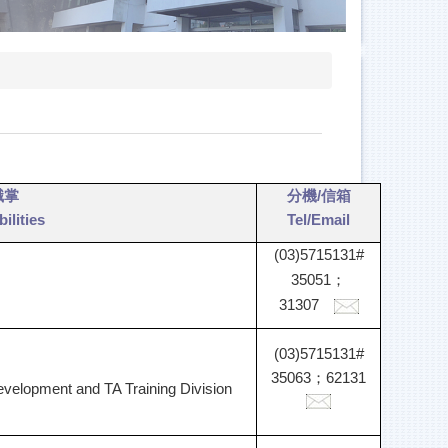
職掌
分機/
信箱
ilities
Tel/
Email
(03)5715131#
35051
；
31307
(03)5715131#
35063
；62131
evelopment and TA Training Division