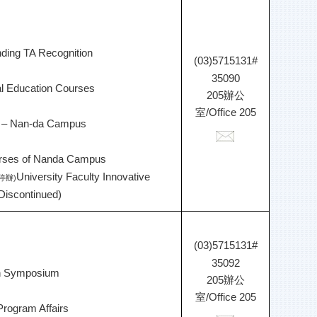
ding TA Recognition
(03)5715131#
35090
al Education Courses
205辦公
室
/
Office 205
 – Nan-da Campus
urses of Nanda Campus
University Faculty Innovative
(停辦)
Discontinued)
(03)5715131#
35092
on Symposium
205辦公
室
/
Office 205
rogram Affairs