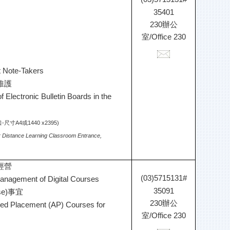
35401
230辦公
室/
Office 230
t Note-Takers
維護
 Electronic Bulletin Boards in the
A4或1440 x2395)
or Distance Learning Classroom Entrance,
經營
(03)5715131#
Management of Digital Courses
35091
e)事宜
230辦公
ced Placement (AP) Courses for
室/
Office 230