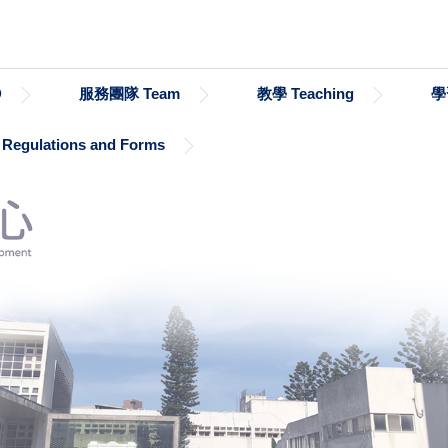
D
服務團隊 Team
教學 Teaching
學
gulations and Forms