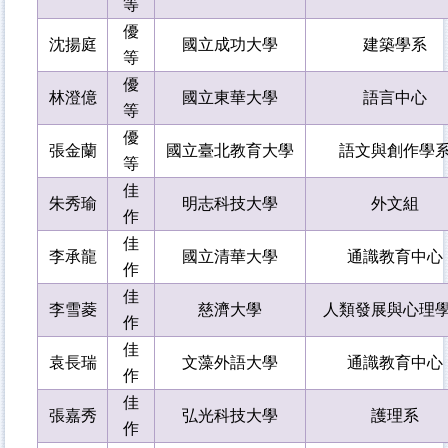
等
優
沈揚庭
國立成功大學
建築學系
等
優
林澄億
國立東華大學
語言中心
等
優
張金蘭
國立
臺
北教育大學
語文與創作學
等
佳
朱秀瑜
明志科技大學
外文組
作
佳
李承龍
國立清華大學
通識教育中心
作
佳
李雪菱
慈濟大學
人類發展與心理
作
佳
袁長瑞
文藻外語大學
通識教育中心
作
佳
張嘉秀
弘光科技大學
護理系
作