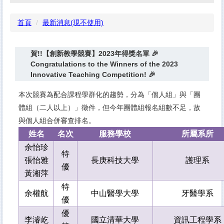
首頁
最新消息(現不使用)
賀!!【創新教學競賽】2023年得獎名單 🎉
Congratulations to the Winners of the 2023
Innovative Teaching Competition! 🎉
本次競賽為配合課程學群化的趨勢，分為「個人組」與「團
體組（二人以上）」徵件，但今年團體組報名組數不足，故
與個人組合併審查排名。
姓名
名次
服務學校
所屬系所
余怡珍
特
張怡雅
長庚科技大學
護理系
優
黃湘萍
特
余權航
中山醫學大學
牙醫學系
優
優
李
濬
屹
國立清華大學
資訊工程學系