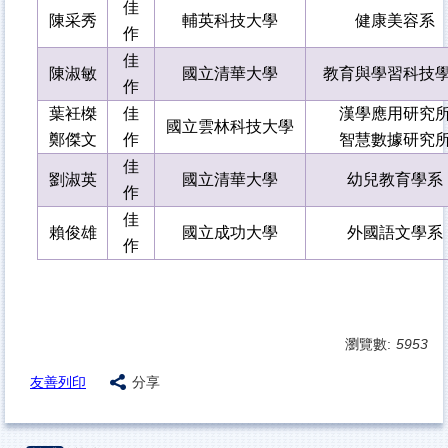
佳
陳采秀
輔英科技大學
健康美容系
作
佳
陳淑敏
國立清華大學
教育與學習科技
作
葉
衽
榤
佳
漢學應用研究
國立雲林科技大學
鄭傑文
作
智慧數據研究
佳
劉淑英
國立清華大學
幼兒教育學系
作
佳
賴俊雄
國立成功大學
外國語文學系
作
瀏覽數:
5953
友善列印
分享