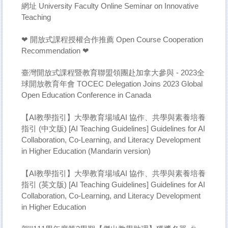
網址 University Faculty Online Seminar on Innovative
Teaching
❤ 開放式課程授權合作推薦 Open Course Cooperation
Recommendation ❤
臺灣開放式課程暨教育聯盟領團赴加拿大參與 - 2023全
球開放教育年會 TOCEC Delegation Joins 2023 Global
Open Education Conference in Canada
【AI教學指引】大學教育場域AI 協作、共學與素養培養
指引 (中文版) [AI Teaching Guidelines] Guidelines for AI
Collaboration, Co-Learning, and Literacy Development
in Higher Education (Mandarin version)
【AI教學指引】大學教育場域AI 協作、共學與素養培養
指引 (英文版) [AI Teaching Guidelines] Guidelines for AI
Collaboration, Co-Learning, and Literacy Development
in Higher Education