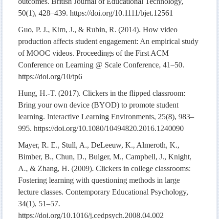
outcomes. British Journal of Educational Technology,
50(1), 428–439. https://doi.org/10.1111/bjet.12561
Guo, P. J., Kim, J., & Rubin, R. (2014). How video
production affects student engagement: An empirical study
of MOOC videos. Proceedings of the First ACM
Conference on Learning @ Scale Conference, 41–50.
https://doi.org/10/tp6
Hung, H.-T. (2017). Clickers in the flipped classroom:
Bring your own device (BYOD) to promote student
learning. Interactive Learning Environments, 25(8), 983–
995. https://doi.org/10.1080/10494820.2016.1240090
Mayer, R. E., Stull, A., DeLeeuw, K., Almeroth, K.,
Bimber, B., Chun, D., Bulger, M., Campbell, J., Knight,
A., & Zhang, H. (2009). Clickers in college classrooms:
Fostering learning with questioning methods in large
lecture classes. Contemporary Educational Psychology,
34(1), 51–57.
https://doi.org/10.1016/j.cedpsych.2008.04.002