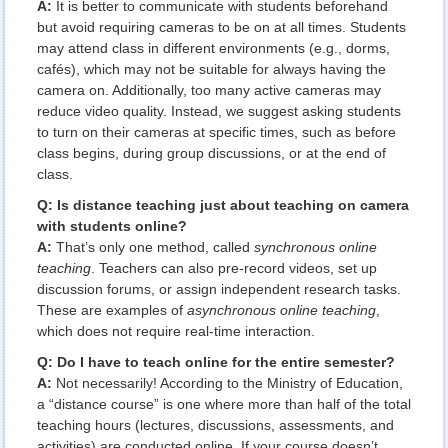
A:
It is better to communicate with students beforehand
but avoid requiring cameras to be on at all times. Students
may attend class in different environments (e.g., dorms,
cafés), which may not be suitable for always having the
camera on. Additionally, too many active cameras may
reduce video quality. Instead, we suggest asking students
to turn on their cameras at specific times, such as before
class begins, during group discussions, or at the end of
class.
Q: Is distance teaching just about teaching on camera
with students online?
A:
That’s only one method, called
synchronous online
teaching
. Teachers can also pre-record videos, set up
discussion forums, or assign independent research tasks.
These are examples of
asynchronous online teaching
,
which does not require real-time interaction.
Q: Do I have to teach online for the entire semester?
A:
Not necessarily! According to the Ministry of Education,
a “distance course” is one where more than half of the total
teaching hours (lectures, discussions, assessments, and
activities) are conducted online. If your course doesn’t