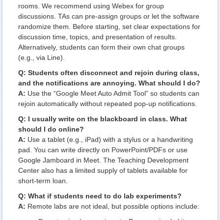
rooms. We recommend using Webex for group
discussions. TAs can pre-assign groups or let the software
randomize them. Before starting, set clear expectations for
discussion time, topics, and presentation of results.
Alternatively, students can form their own chat groups
(e.g., via Line).
Q: Students often disconnect and rejoin during class,
and the notifications are annoying. What should I do?
A:
Use the “
Google Meet Auto Admit Tool
” so students can
rejoin automatically without repeated pop-up notifications.
Q: I usually write on the blackboard in class. What
should I do online?
A:
Use a tablet (e.g., iPad) with a stylus or a handwriting
pad. You can write directly on PowerPoint/PDFs or use
Google Jamboard
in Meet. The Teaching Development
Center also has a limited supply of tablets available for
short-term loan.
Q: What if students need to do lab experiments?
A:
Remote labs are not ideal, but possible options include: