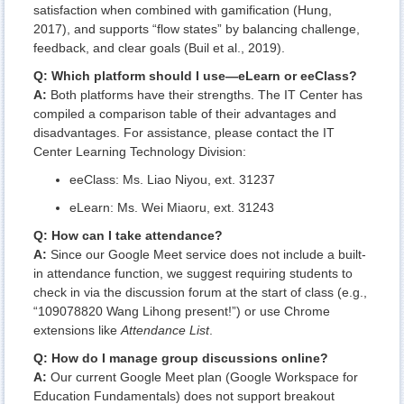
satisfaction when combined with gamification (Hung,
2017), and supports “flow states” by balancing challenge,
feedback, and clear goals (Buil et al., 2019).
Q: Which platform should I use—eLearn or eeClass?
A:
Both platforms have their strengths. The IT Center has
compiled
a comparison table
of their advantages and
disadvantages. For assistance, please contact the IT
Center Learning Technology Division:
eeClass: Ms. Liao Niyou, ext. 31237
eLearn: Ms. Wei Miaoru, ext. 31243
Q: How can I take attendance?
A:
Since our Google Meet service does not include a built-
in attendance function, we suggest requiring students to
check in via the discussion forum at the start of class (e.g.,
“109078820 Wang Lihong present!”) or use Chrome
extensions like
Attendance List
.
Q: How do I manage group discussions online?
A:
Our current Google Meet plan (
Google Workspace for
Education Fundamentals
) does not support breakout