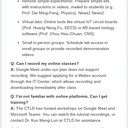
Remote simple experiments
: Prepare simple kits
with instructions or videos, mailed to students (e.g.,
Prof. Dai Ming-Feng, Physics).
News1
News2
Virtual labs
: Online tools like virtual IoT circuit boards
(Prof. Huang Neng-Fu, EECS) or AR-based biology
software (Prof. Chou Hsiu-Chuan, CNS).
Small in-person groups
: Schedule lab access in
small groups or provide recorded demonstration
videos.
Q: Can I record my online classes?
A:
Google Meet under our plan does not support
recording. We suggest applying for a Webex account
through the IT Center, which allows recording and
downloading immediately after class.
Q: I’m not familiar with online platforms. Can I get
training?
A:
The CTLD has hosted workshops on
Google Meet
and
Microsoft Teams
. You can watch the tutorial recordings, or
contact Dr. Kuo Meng-Lun at CTLD for assistance.