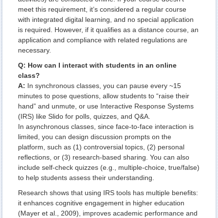
meet this requirement, it’s considered a regular course
with integrated digital learning, and no special application
is required. However, if it qualifies as a distance course, an
application and compliance with related regulations are
necessary.
Q: How can I interact with students in an online
class?
A:
In synchronous classes, you can pause every ~15
minutes to pose questions, allow students to “raise their
hand” and unmute, or use Interactive Response Systems
(IRS) like Slido for polls, quizzes, and Q&A.
In asynchronous classes, since face-to-face interaction is
limited, you can design discussion prompts on the
platform, such as (1) controversial topics, (2) personal
reflections, or (3) research-based sharing. You can also
include self-check quizzes (e.g., multiple-choice, true/false)
to help students assess their understanding.
Research shows that using IRS tools has multiple benefits:
it enhances cognitive engagement in higher education
(Mayer et al., 2009), improves academic performance and