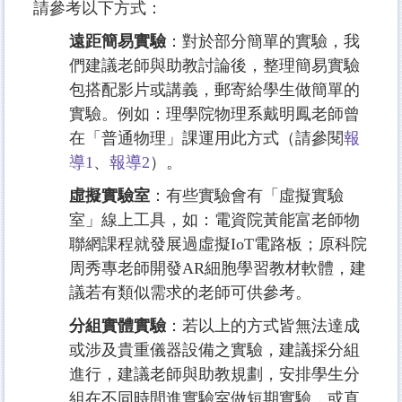
請參考以下方式：
遠距簡易實驗
：對於部分簡單的實驗，我
們建議老師與助教討論後，整理簡易實驗
包搭配影片或講義，郵寄給學生做簡單的
實驗。例如：理學院物理系戴明鳳老師曾
在「普通物理」課運用此方式（請參閱
報
導1
、
報導2
）。
虛擬實驗室
：有些實驗會有「虛擬實驗
室」線上工具，如：電資院黃能富老師物
聯網課程就發展過虛擬IoT電路板；原科院
周秀專老師開發AR細胞學習教材軟體，建
議若有類似需求的老師可供參考。
分組實體實驗
：若以上的方式皆無法達成
或涉及貴重儀器設備之實驗，建議採分組
進行，建議老師與助教規劃，安排學生分
組在不同時間進實驗室做短期實驗，或直