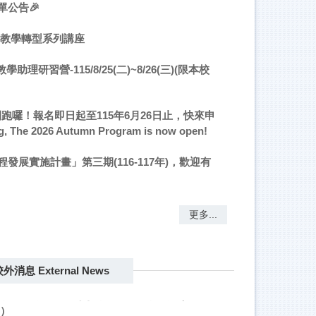
公告🎉
與教學轉型系列講座
研習營-115/8/25(二)~8/26(三)(限本校
開跑囉！報名即日起至115年6月26日止，快來申
g, The 2026 Autumn Program is now open!
5/20-12/30 典藏指尖的智慧
展實施計畫」第三期(116-117年)，歡迎有
更多...
國立臺北科技大學「TPR縱貫線聯盟」辦理「教
實踐研究計畫學門交流論壇」系列活動（6、7、
月）
外消息 External News
文化大學共同科目與通識教育中心舉辦「跨域、
技、新實踐」教師教學增能系列線上講座