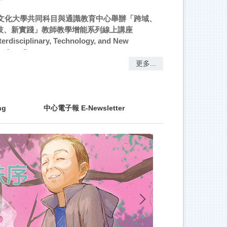
terdisciplinary, Technology, and New
ctices.”
南臺學校財團法人南臺科技大學辦理「從傳遞者
設計師：AI如何賦能跨域創新教學」線上專題講
更多...
rom Deliverer to Designer: How AI
owers Interdisciplinary Innovative
ching.” Faculty are invited to join.
ng
中心電子報 E-Newsletter
國立高雄餐旅大學辦理「114-2教師增能系列講
，敬邀教師報名參加!“114-2 Faculty
velopment Lecture Series.” Faculty members
 cordially invited to register and participate.