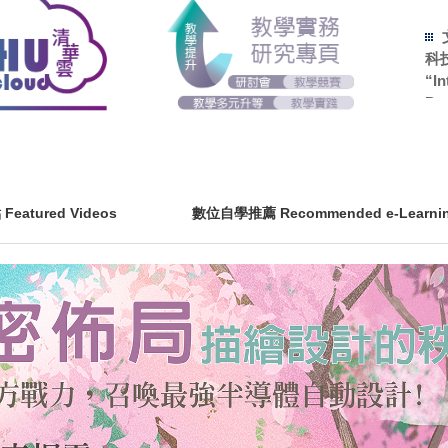
“In
Pra
到
座“F
Emp
Tea
eatured Videos
數位自學推薦 Recommended e-Learni
座」
De
are