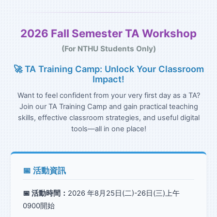
2026 Fall Semester TA Workshop
(For NTHU Students Only)
🚀 TA Training Camp: Unlock Your Classroom
Impact!
Want to feel confident from your very first day as a TA?
Join our TA Training Camp and gain practical teaching
skills, effective classroom strategies, and useful digital
tools—all in one place!
📅 活動資訊
📅 活動時間：
2026 年8月25日(二)-26日(三)上午
0900開始