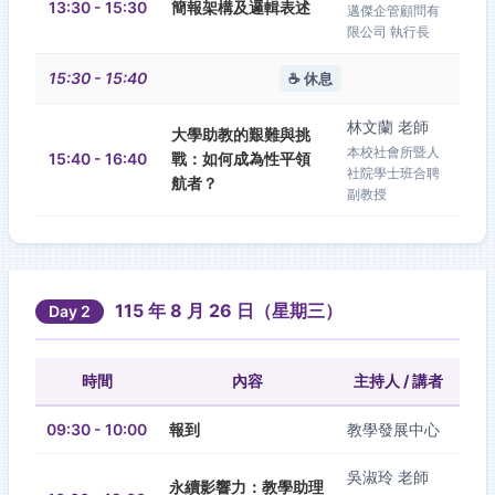
13:30 - 15:30
簡報架構及邏輯表述
邁傑企管顧問有
限公司 執行長
15:30 - 15:40
☕ 休息
林文蘭 老師
大學助教的艱難與挑
本校社會所暨人
15:40 - 16:40
戰：如何成為性平領
社院學士班合聘
航者？
副教授
115 年 8 月 26 日（星期三）
Day 2
時間
內容
主持人 / 講者
09:30 - 10:00
報到
教學發展中心
吳淑玲 老師
永續影響力：教學助理