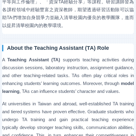
平等與工作倫理」、「資深TA經驗分享」等課程。研習講師皆為
各課程領域中經驗豐富之資深教師，期望透過研習活動除可以協
助TA們增加自身競爭力並融入清華校園內優良的教學團隊，進而
以提昇清華校園內的教學環境。
About the Teaching Assistant (TA) Role
A
Teaching Assistant (TA)
supports teaching activities during
discussion sessions, laboratory instruction, assignment guidance,
and other teaching-related tasks. TAs often play critical roles in
enhancing students’ learning outcomes. Moreover, through
model
learning
, TAs can influence students’ character and values.
At universities in Taiwan and abroad, well-established TA training
and tiered systems have proven effective. Graduate students who
undergo TA training and gain practical teaching experience
typically develop stronger teaching skills, communication abilities,
and confidence. This, in turn, enhances their competitiveness in