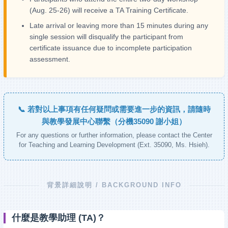
(Aug. 25-26) will receive a TA Training Certificate.
Late arrival or leaving more than 15 minutes during any
single session will disqualify the participant from
certificate issuance due to incomplete participation
assessment.
📞 若對以上事項有任何疑問或需要進一步的資訊，請隨時
與教學發展中心聯繫（分機35090 謝小姐）
For any questions or further information, please contact the Center
for Teaching and Learning Development (Ext. 35090, Ms. Hsieh).
背景詳細說明 / BACKGROUND INFO
什麼是教學助理 (TA)？